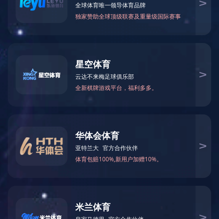
企业业绩
市政工程业绩
公路工程业绩
电力工程业绩
水利工程业绩
房建工程业绩
业绩展示
米兰在线官网

米兰在线官网
米兰在线官网
业内动态
联系我们

联系我们