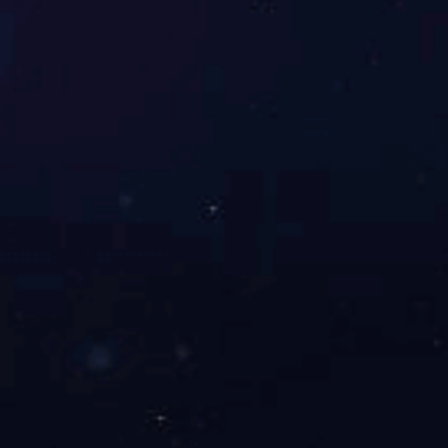
ONLINE MESSAGE
联系方式
留言应用名称：
客户留言
描述：
*
留言内容：
姓名：
性别：
男
女
手机：
电话：
传真：
邮箱：