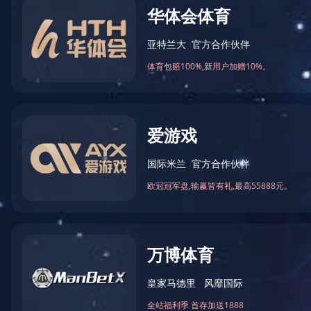
企业业绩
市政工程业绩
公路工程业绩
电力工程业绩
水利工程业绩
房建工程业绩
业绩展示
米兰在线官网

米兰在线官网
米兰在线官网
业内动态
联系我们

联系我们