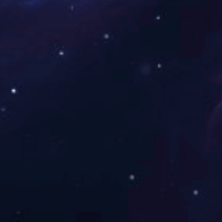
联系方式
福建省龙岩市新罗区东肖镇龙腾南路14号珠江大厦7层701室
0597-2336139
382955834@qq.com
WEBSITE QR CODE
网站二维码
扫一扫进入网站
微信公众号
扫一扫关注微信公众号
ONLINE MESSAGE