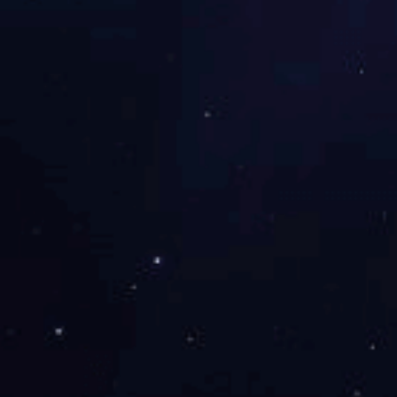
联系方式
留言应用名称：
客户留言
描述：
*
留言内容：
姓名：
性别：
男
女
手机：
电话：
传真：
邮箱：
地址：