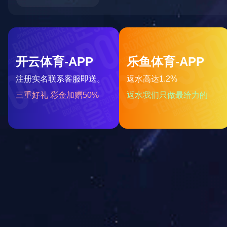
联系方式
客户留言
米兰在线官网-米兰在线平台
公司简介
荣誉资质
企业资质
企业专利
企业荣誉
企业业绩
市政工程业绩
公路工程业绩
电力工程业绩
水利工程业绩
业绩展示
米兰在线官网
米兰在线官网
业内动态
联系我们
联系方式
客户留言

米兰在线官网-米兰在线平台
公司简介